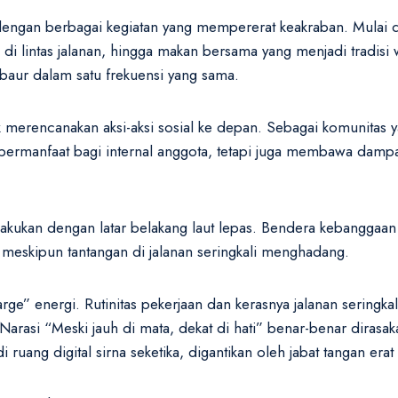
i dengan berbagai kegiatan yang mempererat keakraban. Mulai 
 di lintas jalanan, hingga makan bersama yang menjadi tradisi 
aur dalam satu frekuensi yang sama.
merencanakan aksi-aksi sosial ke depan. Sebagai komunitas y
bermanfaat bagi internal anggota, tetapi juga membawa dampak
lakukan dengan latar belakang laut lepas. Bendera kebanggaan
i meskipun tantangan di jalanan seringkali menghadang.
rge” energi. Rutinitas pekerjaan dan kerasnya jalanan serin
Narasi “Meski jauh di mata, dekat di hati” benar-benar dirasak
uang digital sirna seketika, digantikan oleh jabat tangan era