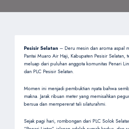
Pesisir Selatan
– Deru mesin dan aroma aspal men
Pantai Muaro Air Haji, Kabupaten Pesisir Selatan,
meluap dari puluhan anggota komunitas Penari L
dan PLC Pesisir Selatan.
Momen ini menjadi pembuktian nyata bahwa semboya
makna. Jarak ribuan meter yang memisahkan pegunun
bersua dan mempererat tali silaturahmi.
Sejak pagi hari, rombongan dari PLC Solok Selata
“Penari Lintas”, jalanan adalah rumah kedua, dan 