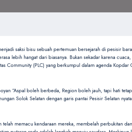
jadi saksi bisu sebuah pertemuan bersejarah di pesisir bara
 terasa lebih hangat dari biasanya. Bukan sekadar karena cuac
intas Community (PLC) yang berkumpul dalam agenda Kopdar 
n “Aspal boleh berbeda, Region boleh jauh, tapi hati tetap s
gan Solok Selatan dengan garis pantai Pesisir Selatan nyatan
n telah memacu kendaraan mereka, membelah perbukitan dan ti
setiap putaran roda adalah langkah menuju saudara. Meskipun 