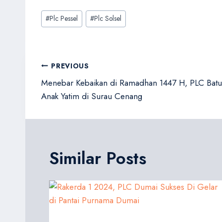
Post
#
Plc Pessel
#
Plc Solsel
Tags:
Navigasi
PREVIOUS
pos
Menebar Kebaikan di Ramadhan 1447 H, PLC Batu
Anak Yatim di Surau Cenang
Similar Posts