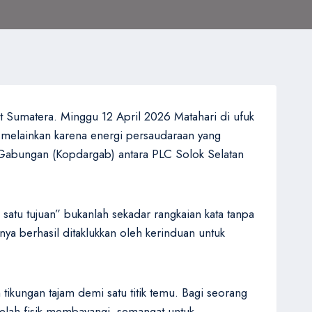
t Sumatera. Minggu 12 April 2026 Matahari di ufuk
a, melainkan karena energi persaudaraan yang
Gabungan (Kopdargab) antara PLC Solok Selatan
atu tujuan” bukanlah sekadar rangkaian kata tanpa
ya berhasil ditaklukkan oleh kerinduan untuk
kungan tajam demi satu titik temu. Bagi seorang
lelah fisik membayangi, semangat untuk