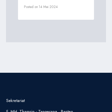
Posted on
14 Mei 2024
Sekretariat
Jl. MH, Thamrin - Tangerang , Banten