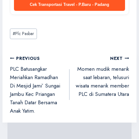
Cek Transportasi Travel - P.Baru - Padang
Post
#
Plc Pasbar
Tags:
Navigasi
PREVIOUS
NEXT
pos
PLC Batusangkar
Momen mudik menarik
Meriahkan Ramadhan
saat lebaran, telusuri
Di Mesjid Jami’ Sungai
wisata menarik member
Jambu Kec Priangan
PLC di Sumatera Utara
Tanah Datar Bersama
Anak Yatim.