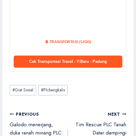
🚆 TRANSPORTASI (12GO)
Cek Transportasi Travel - P.Baru - Padang
Post
#
Giat Sosial
#
Plcbengkalis
Tags:
Navigasi
PREVIOUS
NEXT
pos
Galodo menerjang,
Tim Rescue PLC Tanah
duka ranah minang PLC
Datar dampingi