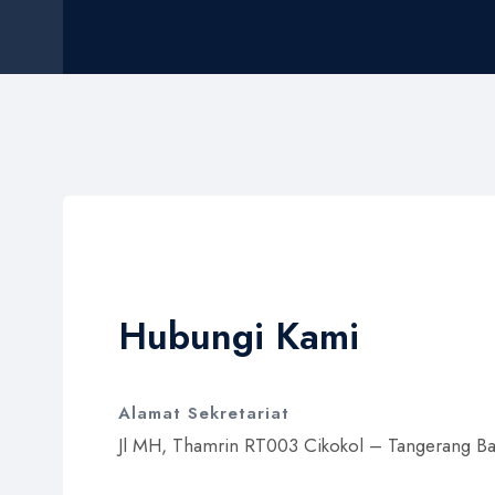
Hubungi Kami
Alamat Sekretariat​
Jl MH, Thamrin RT003 Cikokol – Tangerang Ba