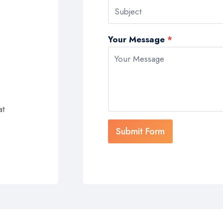
Your Message
*
at
Submit Form