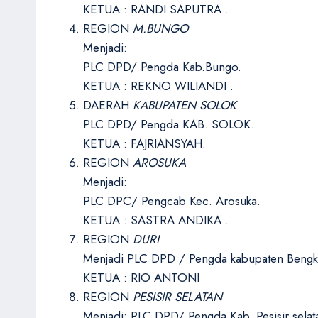
KETUA : RANDI SAPUTRA .
REGION
M.BUNGO
Menjadi:
PLC DPD/ Pengda Kab.Bungo.
KETUA : REKNO WILIANDI .
DAERAH
KABUPATEN SOLOK
PLC DPD/ Pengda KAB. SOLOK.
KETUA : FAJRIANSYAH.
REGION
AROSUKA
Menjadi:
PLC DPC/ Pengcab Kec. Arosuka.
KETUA : SASTRA ANDIKA .
REGION
DURI
Menjadi PLC DPD / Pengda kabupaten Bengka
KETUA : RIO ANTONI
REGION
PESISIR SELATAN
Menjadi: PLC DPD/ Pengda Kab. Pesisir selat