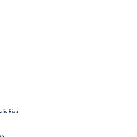
lis Riau
an