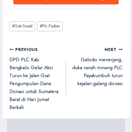
Post
#
Giat Sosial
#
Plc Pasbar
Tags:
Navigasi
PREVIOUS
NEXT
pos
DPD PLC Kab.
Galodo menerjang,
Bengkalis Gelar Aksi
duka ranah minang PLC
Turun ke Jalan Giat
Payakumbuh turun
Pengumpulan Dana
kejalan galang donasi
Donasi untuk Sumatera
Barat di Hari Jumat
Berkah