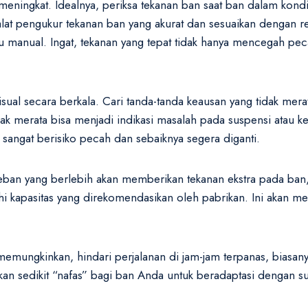
ningkat. Idealnya, periksa tekanan ban saat ban dalam kondis
alat pengukur tekanan ban yang akurat dan sesuaikan dengan 
uku manual. Ingat, tekanan yang tepat tidak hanya mencegah p
visual secara berkala. Cari tanda-tanda keausan yang tidak mer
dak merata bisa menjadi indikasi masalah pada suspensi atau k
 sangat berisiko pecah dan sebaiknya segera diganti.
ban yang berlebih akan memberikan tekanan ekstra pada ban, 
i kapasitas yang direkomendasikan oleh pabrikan. Ini akan m
emungkinkan, hindari perjalanan di jam-jam terpanas, biasany
kan sedikit “nafas” bagi ban Anda untuk beradaptasi dengan s