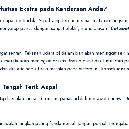
hatian Ekstra pada Kendaraan Anda?
pat bertindak. Aspal yang terpapar sinar matahari langsung
 menyerap panas dengan sangat efektif, menciptakan “
hot spot
angat rentan. Tekanan udara di dalam ban akan meningkat seiring
k merata akan meningkat drastis. Mesin pun tidak luput dari 
dan jika ada sedikit saja masalah pada sistem ini, konsekuensi
i Tengah Terik Aspal
tap berjalan lancar di musim panas adalah merawat bannya. Be
Ini adalah langkah paling fundamental. Jangan pernah mengab