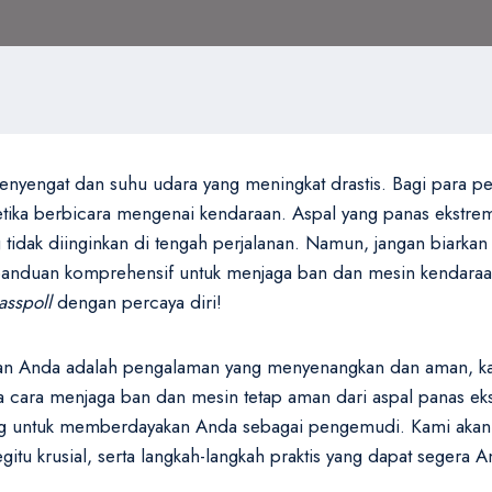
enyengat dan suhu udara yang meningkat drastis. Bagi para p
 ketika berbicara mengenai kendaraan. Aspal yang panas ekstr
tidak diinginkan di tengah perjalanan. Namun, jangan biarka
an panduan komprehensif untuk menjaga ban dan mesin kendara
asspoll
dengan percaya diri!
nan Anda adalah pengalaman yang menyenangkan dan aman, kam
cara menjaga ban dan mesin tetap aman dari aspal panas ekst
ang untuk memberdayakan Anda sebagai pengemudi. Kami aka
u krusial, serta langkah-langkah praktis yang dapat segera A