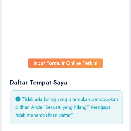
l 0618
Lakukan saja
dulu, curhatnya
belakangan
Input Formulir Online Terkini
Daftar Tempat Saya
Tidak ada listing yang ditemukan pencocokan
pilihan Anda. Sesuatu yang hilang? Mengapa
tidak
menambahkan daftar?
.