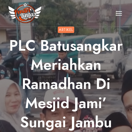
Skip
to
content
ARTIKEL
PLC Batusangkar
Meriahkan
Ramadhan Di
Mesjid Jami’
Sungai Jambu