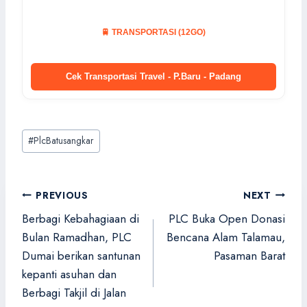
🚆 TRANSPORTASI (12GO)
Cek Transportasi Travel - P.Baru - Padang
Post
#
PlcBatusangkar
Tags:
Navigasi
PREVIOUS
NEXT
pos
Berbagi Kebahagiaan di
PLC Buka Open Donasi
Bulan Ramadhan, PLC
Bencana Alam Talamau,
Dumai berikan santunan
Pasaman Barat
kepanti asuhan dan
Berbagi Takjil di Jalan