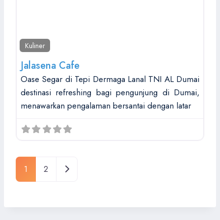
Kuliner
Jalasena Cafe
Oase Segar di Tepi Dermaga Lanal TNI AL Dumai
destinasi refreshing bagi pengunjung di Dumai,
menawarkan pengalaman bersantai dengan latar
Posts navigation
Older posts
1
2