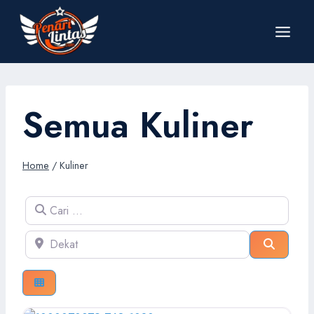
Skip
to
content
Semua Kuliner
Home
/
Kuliner
Cari …
Dekat
Cari