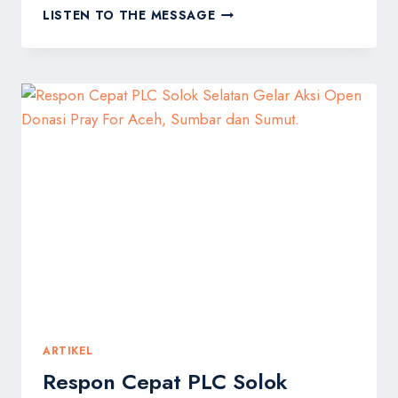
GELOMBANG
LISTEN TO THE MESSAGE
SOLIDARITAS
BERLANJUT
PLC
PERAWANG
TURUN
KE
JALAN,
JAWAB
PANGGILAN
KEMANUSIAAN
UNTUK
SUMATERA
ARTIKEL
Respon Cepat PLC Solok