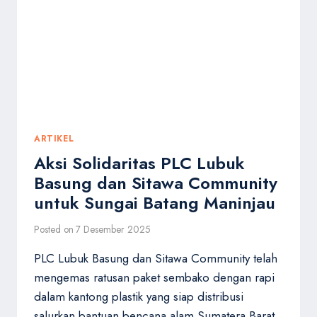
DARI
KABUPATEN
KAMPAR
DALAM
MISI
KEMANUSIAAN
LINTAS
PROVINSI
ARTIKEL
Aksi Solidaritas PLC Lubuk
Basung dan Sitawa Community
untuk Sungai Batang Maninjau
Posted on
7 Desember 2025
PLC Lubuk Basung dan Sitawa Community telah
mengemas ratusan paket sembako dengan rapi
dalam kantong plastik yang siap distribusi
salurkan bantuan bencana alam Sumatera Barat