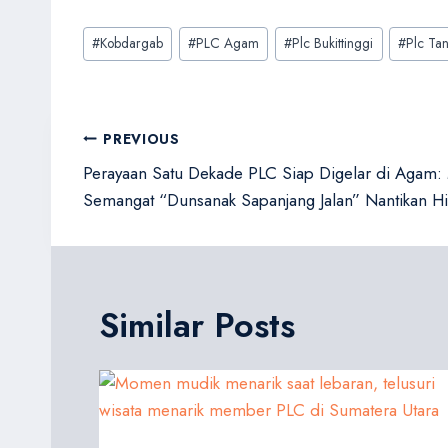
Post
#
Kobdargab
#
PLC Agam
#
Plc Bukittinggi
#
Plc Ta
Tags:
Navigasi
PREVIOUS
pos
Perayaan Satu Dekade PLC Siap Digelar di Agam
Semangat “Dunsanak Sapanjang Jalan” Nantikan Hib
Similar Posts