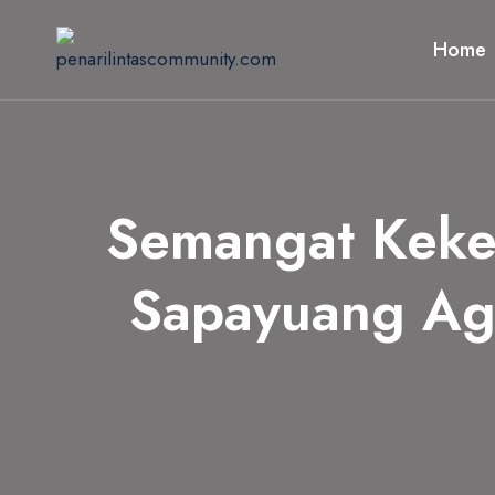
Skip
to
Home
content
Semangat Keke
Sapayuang Aga