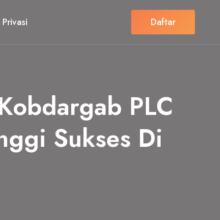
 Privasi
Daftar
 Kobdargab PLC
nggi Sukses Di