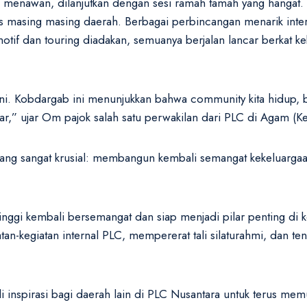
menawan, dilanjutkan dengan sesi ramah tamah yang hangat. S
s masing masing daerah. Berbagai perbincangan menarik inter
tif dan touring diadakan, semuanya berjalan lancar berkat ke
ini. Kobdargab ini menunjukkan bahwa community kita hidup, b
esar,” ujar Om pajok salah satu perwakilan dari PLC di Agam
ang sangat krusial: membangun kembali semangat kekeluargaan 
ggi kembali bersemangat dan siap menjadi pilar penting di 
atan-kegiatan internal PLC, mempererat tali silaturahmi, dan te
 inspirasi bagi daerah lain di PLC Nusantara untuk terus me